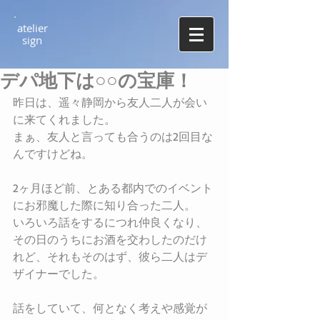
atel
ier
​sign
デパ地下は○○の宝庫！
昨日は、遥々静岡から友人二人が会い
に来てくれました。
まぁ、友人と言っても合うのは2回目な
んですけどね。
2ヶ月ほど前、とある都内でのイベント
にお邪魔した際に知り合った二人。
いろいろ話をするにつれ仲良くなり、
その日のうちにお酒を交わしたのだけ
れど、それもそのはず、彼ら二人はデ
ザイナーでした。
話をしていて、何となく考えや感覚が