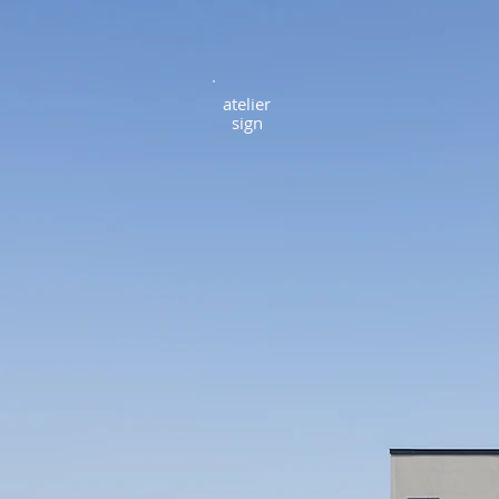
atel
ier
​sign