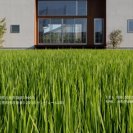
T E L : 090. 502
福岡県八女市蒲原1044-3
MAIL :
info@atel
埼玉県和光市新倉1-29-31 サンヴェール103