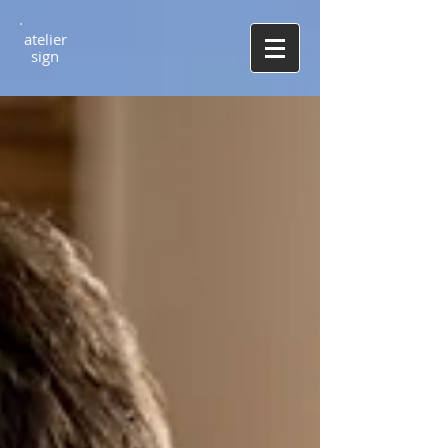
atel
ier
​sign